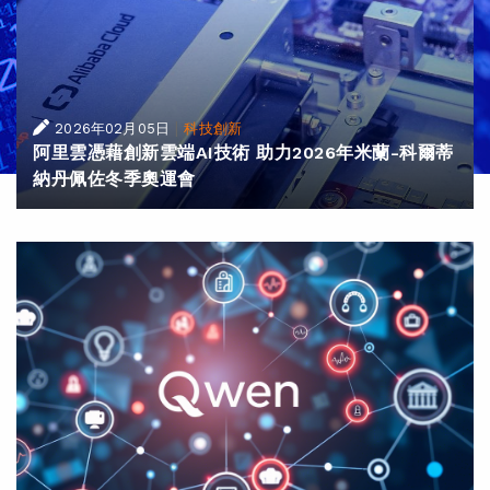
|
2026年02月05日
科技創新
阿里雲憑藉創新雲端AI技術 助力2026年米蘭-科爾蒂
納丹佩佐冬季奧運會