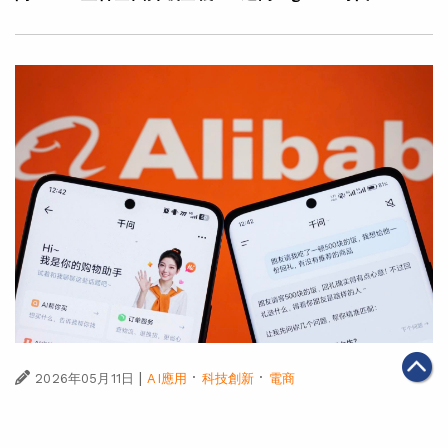
|
·
·
2026年05月11日
AI應用
科技創新
電商
千問App與淘寶全面互通 開啟AI購物全新體驗