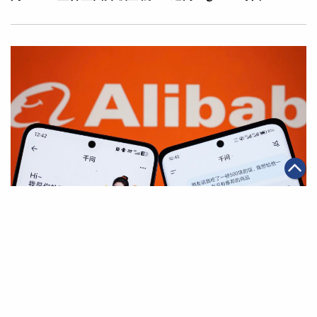
|
·
·
2026年05月11日
AI應用
科技創新
電商
千問App與淘寶全面互通 開啟AI購物全新體驗