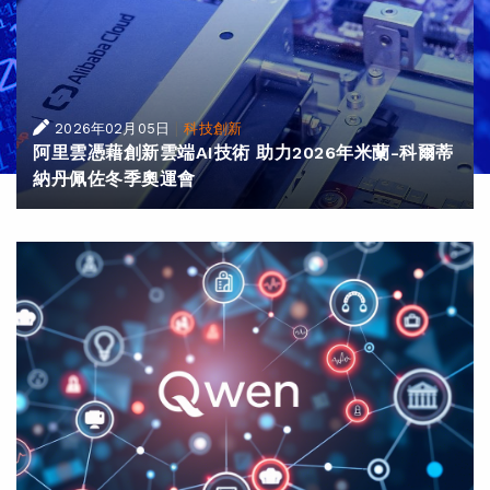
|
2026年02月05日
科技創新
阿里雲憑藉創新雲端AI技術 助力2026年米蘭-科爾蒂
納丹佩佐冬季奧運會