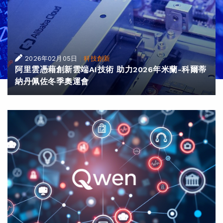
|
2026年02月05日
科技創新
阿里雲憑藉創新雲端AI技術 助力2026年米蘭-科爾蒂
納丹佩佐冬季奧運會