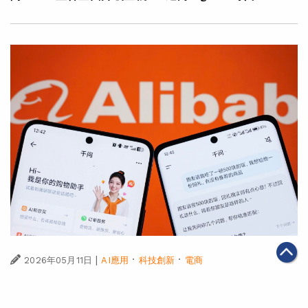
|
·
·
2026年05月11日
AI應用
科技創新
電商
千問App與淘寶全面互通 開啟AI購物全新體驗