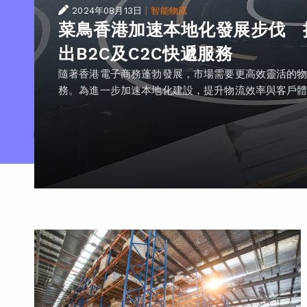
|
2024年08月13日
智能物流
菜鳥香港加速本地化發展步伐 
出B2C及C2C快遞服務
隨著香港電子商務蓬勃發展，市場需要更高效靈活的
務。為進一步加速本地化建設，提升物流效率與客戶體..