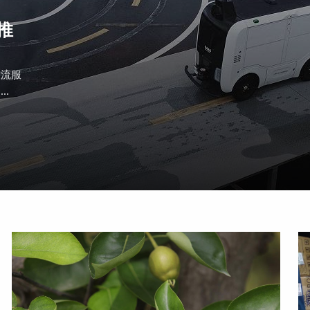
推
物流服
.