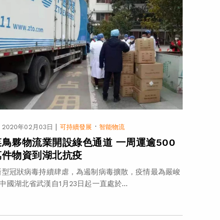
|
·
2020年02月03日
可持續發展
智能物流
菜鳥夥物流業開設綠色通道 一周運逾500
萬件物資到湖北抗疫
型冠狀病毒持續肆虐，為遏制病毒擴散，疫情最為嚴峻
中國湖北省武漢自1月23日起一直處於...