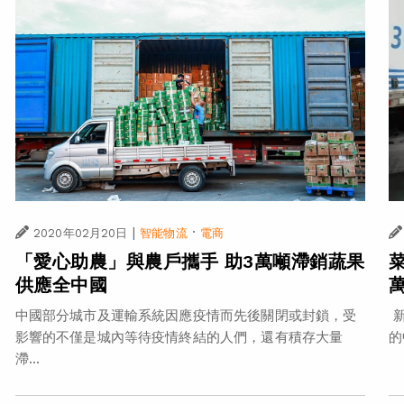
|
·
2020年02月20日
智能物流
電商
「愛心助農」與農戶攜手 助3萬噸滯銷蔬果
供應全中國
中國部分城市及運輸系統因應疫情而先後關閉或封鎖，受
新
影響的不僅是城內等待疫情終結的人們，還有積存大量
的
滯...