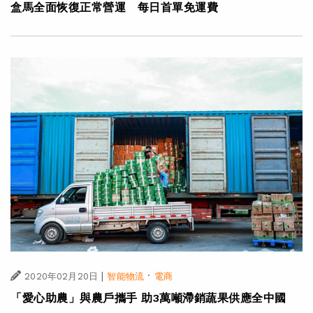
盒馬全面恢復正常營運 每日首單免運費
|
·
2020年02月20日
智能物流
電商
「愛心助農」與農戶攜手 助3萬噸滯銷蔬果供應全中國