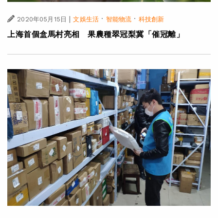
|
·
·
2020年05月15日
文娛生活
智能物流
科技創新
上海首個盒馬村亮相 果農種翠冠梨冀「催冠離」