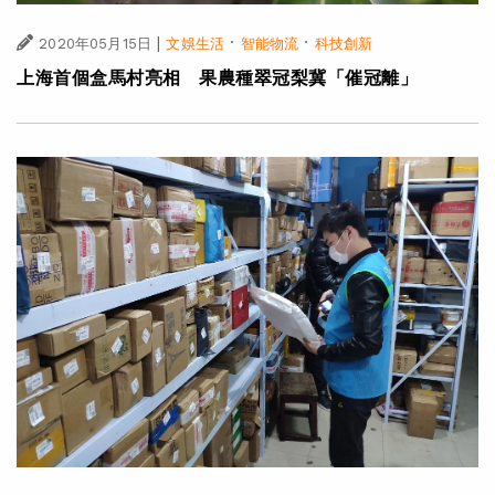
|
·
·
2020年05月15日
文娛生活
智能物流
科技創新
上海首個盒馬村亮相 果農種翠冠梨冀「催冠離」