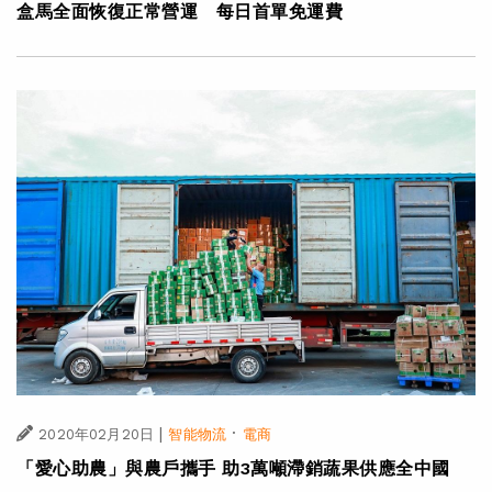
盒馬全面恢復正常營運 每日首單免運費
|
·
2020年02月20日
智能物流
電商
「愛心助農」與農戶攜手 助3萬噸滯銷蔬果供應全中國