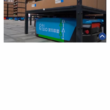
|
·
2019年11月08日
智能物流
集團消息
阿里巴巴集團增持菜鳥網絡
第一頁
上一頁
6
7
8
9
10
11
12
下一頁
最末頁