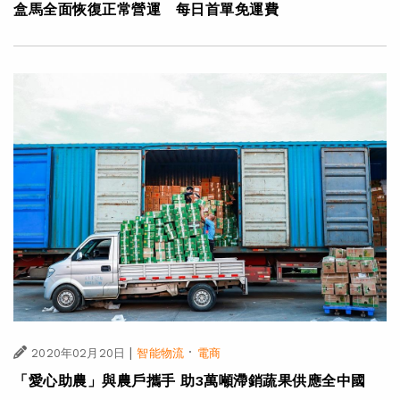
盒馬全面恢復正常營運 每日首單免運費
|
·
2020年02月20日
智能物流
電商
「愛心助農」與農戶攜手 助3萬噸滯銷蔬果供應全中國