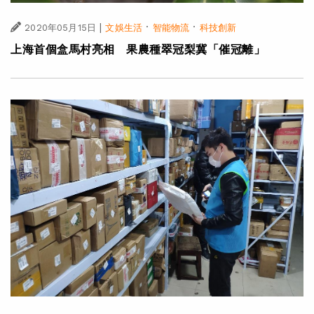
|
·
·
2020年05月15日
文娛生活
智能物流
科技創新
上海首個盒馬村亮相 果農種翠冠梨冀「催冠離」