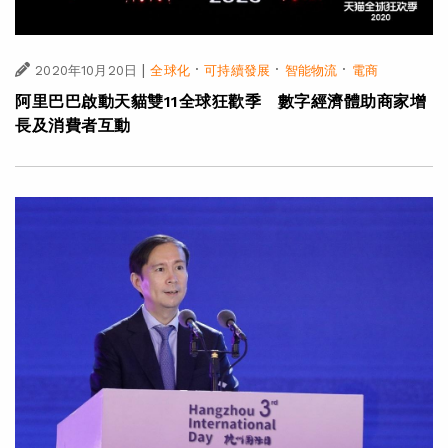
|
·
·
·
2020年10月20日
全球化
可持續發展
智能物流
電商
阿里巴巴啟動天貓雙11全球狂歡季 數字經濟體助商家增
長及消費者互動