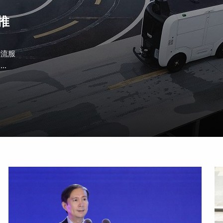
推
物流服
.