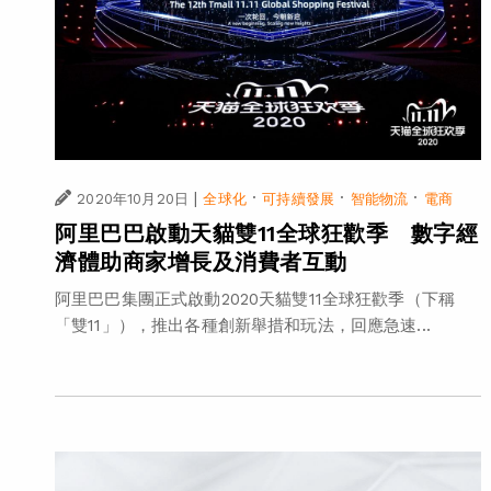
|
·
·
·
2020年10月20日
全球化
可持續發展
智能物流
電商
阿里巴巴啟動天貓雙11全球狂歡季 數字經
濟體助商家增長及消費者互動
阿里巴巴集團正式啟動2020天貓雙11全球狂歡季（下稱
「雙11」），推出各種創新舉措和玩法，回應急速...