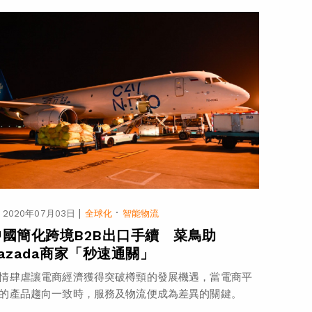
|
·
2020年07月03日
全球化
智能物流
中國簡化跨境B2B出口手續 菜鳥助
Lazada商家「秒速通關」
情肆虐讓電商經濟獲得突破樽頸的發展機遇，當電商平
的產品趨向一致時，服務及物流便成為差異的關鍵。
..