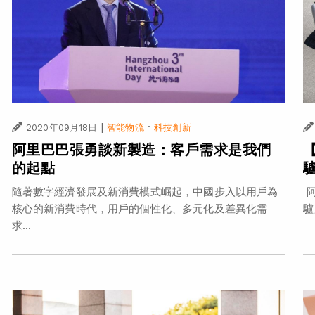
|
·
2020年09月18日
智能物流
科技創新
阿里巴巴張勇談新製造：客戶需求是我們
的起點
阿
隨著數字經濟發展及新消費模式崛起，中國步入以用戶為
驢
核心的新消費時代，用戶的個性化、多元化及差異化需
求...