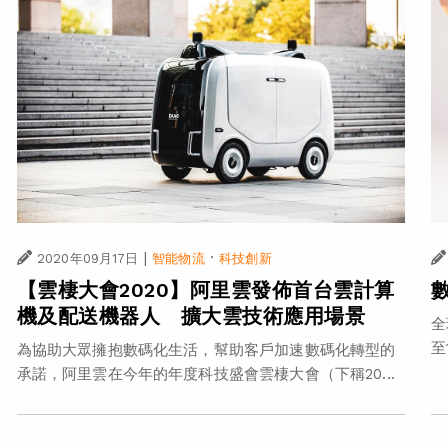
|
·
2020年09月17日
智能物流
科技創新
【雲棲大會2020】阿里雲發佈首台雲計算
機及配送機器人 擴大雲技術應用場景
全
至
為協助大眾擁抱數碼化生活，幫助客戶加速數碼化轉型的
承諾，阿里雲在今年的年度科技盛會雲棲大會（下稱20...