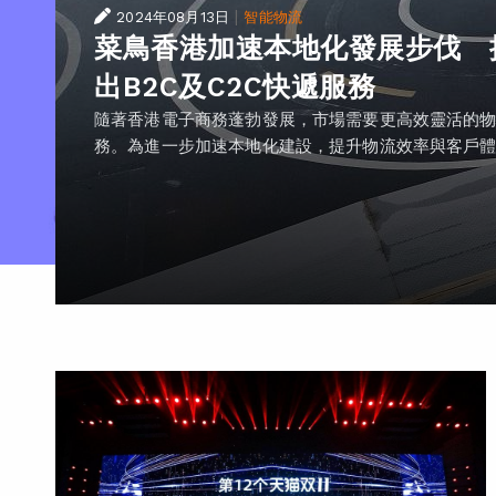
|
2024年08月13日
智能物流
菜鳥香港加速本地化發展步伐 
出B2C及C2C快遞服務
隨著香港電子商務蓬勃發展，市場需要更高效靈活的
務。為進一步加速本地化建設，提升物流效率與客戶體..