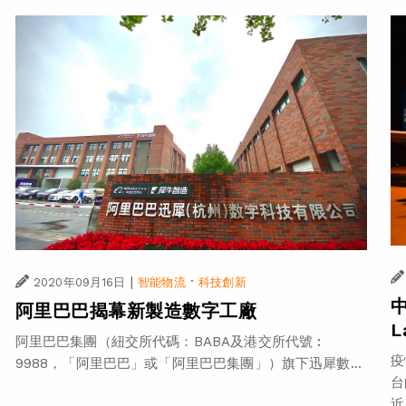
|
·
2020年09月16日
智能物流
科技創新
阿里巴巴揭幕新製造數字工廠
阿里巴巴集團（紐交所代碼：BABA及港交所代號︰
疫
9988，「阿里巴巴」或「阿里巴巴集團」）旗下迅犀數...
台
近.