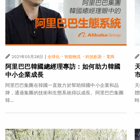
|
·
·
·
2021年05月28日
全球化
智能物流
科技創新
電商
阿里巴巴韓國總經理專訪：如何助力韓國
中小企業成長
阿里巴巴集團在韓國一直致力於幫助韓國中小企業和品
天
牌，通過集團的技術和生態系統得以成長。阿里巴巴集團
體
韓...
時.