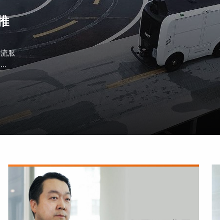
推
物流服
.