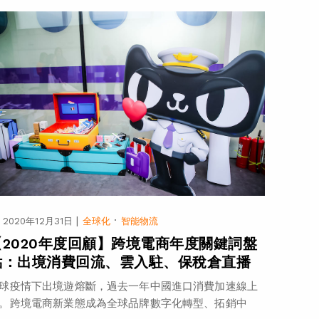
|
·
2020年12月31日
全球化
智能物流
【2020年度回顧】跨境電商年度關鍵詞盤
點：出境消費回流、雲入駐、保稅倉直播
球疫情下出境遊熔斷，過去一年中國進口消費加速線上
。跨境電商新業態成為全球品牌數字化轉型、拓銷中