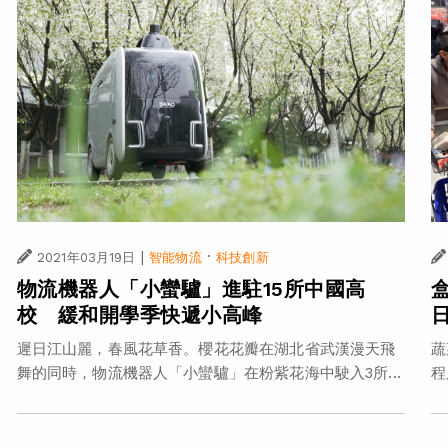
|
·
2021年03月19日
智能物流
科技創新
物流機器人「小蠻驢」進駐15所中國高
校 緩和開學季快遞小高峰
遲日江山麗，春風花草香。櫻花花瓣在湖北省武漢漫天飛
蔬
舞的同時，物流機器人「小蠻驢」在粉紫花海中駛入3所...
程