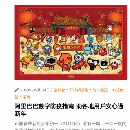
|
·
·
·
2021年02月04日
全球化
可持續發展
智能物流
科技創
·
新
電商
阿里巴巴數字防疫指南 助各地用戶安心過
新年
距離農曆新年大年初一（2月12日）還有一周，一年一度的