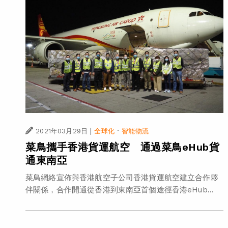
|
·
2021年03月29日
全球化
智能物流
菜鳥攜手香港貨運航空 通過菜鳥eHub貨
通東南亞
菜鳥網絡宣佈與香港航空子公司香港貨運航空建立合作夥
伴關係，合作開通從香港到東南亞首個途徑香港eHub...