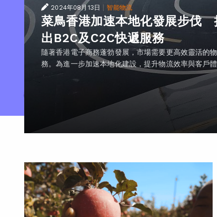
|
2024年08月13日
智能物流
菜鳥香港加速本地化發展步伐 
出B2C及C2C快遞服務
隨著香港電子商務蓬勃發展，市場需要更高效靈活的
務。為進一步加速本地化建設，提升物流效率與客戶體..