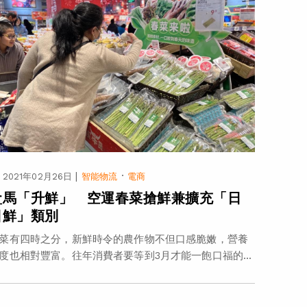
|
·
2021年02月26日
智能物流
電商
盒馬「升鮮」 空運春菜搶鮮兼擴充「日
日鮮」類別
菜有四時之分，新鮮時令的農作物不但口感脆嫩，營養
度也相對豐富。往年消費者要等到3月才能一飽口福的...