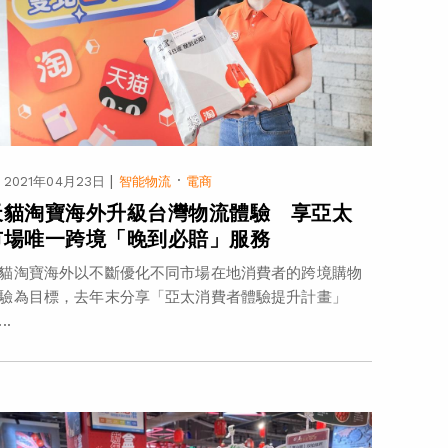
|
·
2021年04月23日
智能物流
電商
天貓淘寶海外升級台灣物流體驗 享亞太
市場唯一跨境「晚到必賠」服務
貓淘寶海外以不斷優化不同市場在地消費者的跨境購物
驗為目標，去年末分享「亞太消費者體驗提升計畫」
..