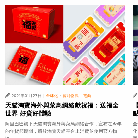
|
·
·
2021年01月27日
全球化
智能物流
電商
天貓淘寶海外與菜鳥網絡獻祝福：送福全
世界 好貨好體驗
阿里巴巴旗下天貓淘寶海外與菜鳥網絡合作，宣布在今年
全
的年貨節期間，將於淘寶天貓平台上消費並使用官方物
化