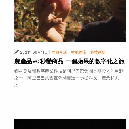
|
·
·
2021年06月11日
文娛生活
智能物流
科技創新
農產品90秒變商品 一個蘋果的數字化之旅
鄉村發展和數字農業科技是阿里巴巴集團長期投入的重點
之一，阿里巴巴集團宣佈將更進一步從科技、產業和人
才...