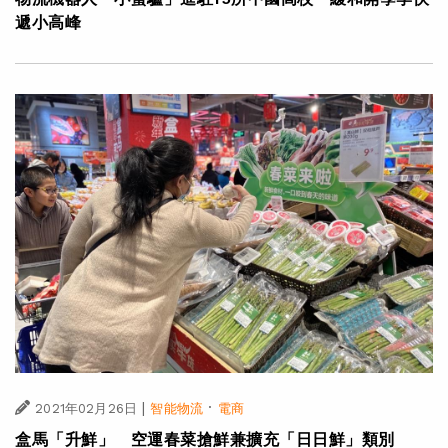
遞小高峰
|
·
2021年02月26日
智能物流
電商
盒馬「升鮮」 空運春菜搶鮮兼擴充「日日鮮」類別