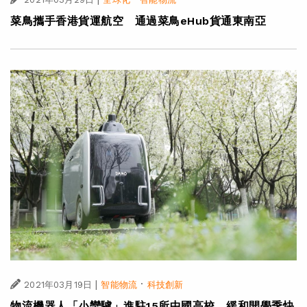
菜鳥攜手香港貨運航空 通過菜鳥eHub貨通東南亞
|
·
2021年03月19日
智能物流
科技創新
物流機器人「小蠻驢」進駐15所中國高校 緩和開學季快