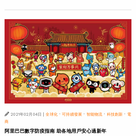
|
·
·
·
·
2021年02月04日
全球化
可持續發展
智能物流
科技創新
電
商
阿里巴巴數字防疫指南 助各地用戶安心過新年