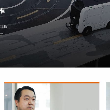
推
物流服
.