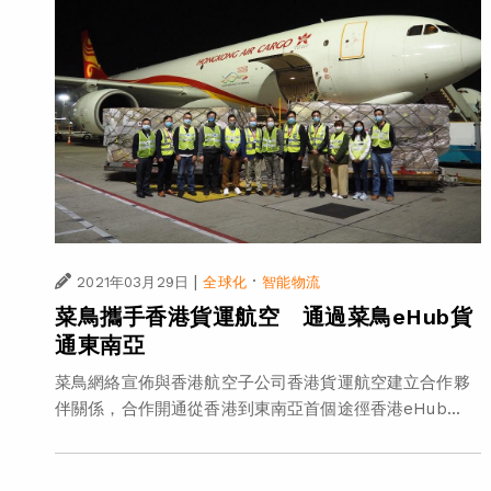
|
·
2021年03月29日
全球化
智能物流
菜鳥攜手香港貨運航空 通過菜鳥eHub貨
通東南亞
菜鳥網絡宣佈與香港航空子公司香港貨運航空建立合作夥
伴關係，合作開通從香港到東南亞首個途徑香港eHub...