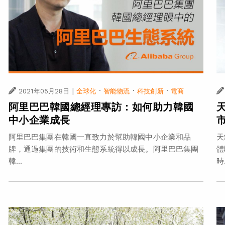
|
·
·
·
2021年05月28日
全球化
智能物流
科技創新
電商
阿里巴巴韓國總經理專訪：如何助力韓國
中小企業成長
阿里巴巴集團在韓國一直致力於幫助韓國中小企業和品
天
牌，通過集團的技術和生態系統得以成長。阿里巴巴集團
體
韓...
時.