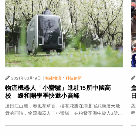
|
·
2021年03月19日
智能物流
科技創新
物流機器人「小蠻驢」進駐15所中國高
校 緩和開學季快遞小高峰
遲日江山麗，春風花草香。櫻花花瓣在湖北省武漢漫天飛
蔬
舞的同時，物流機器人「小蠻驢」在粉紫花海中駛入3所...
程