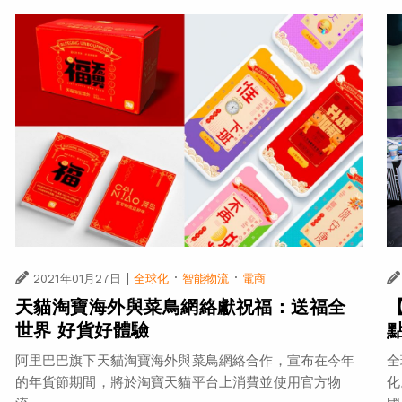
|
·
·
2021年01月27日
全球化
智能物流
電商
天貓淘寶海外與菜鳥網絡獻祝福：送福全
世界 好貨好體驗
阿里巴巴旗下天貓淘寶海外與菜鳥網絡合作，宣布在今年
全
的年貨節期間，將於淘寶天貓平台上消費並使用官方物
化