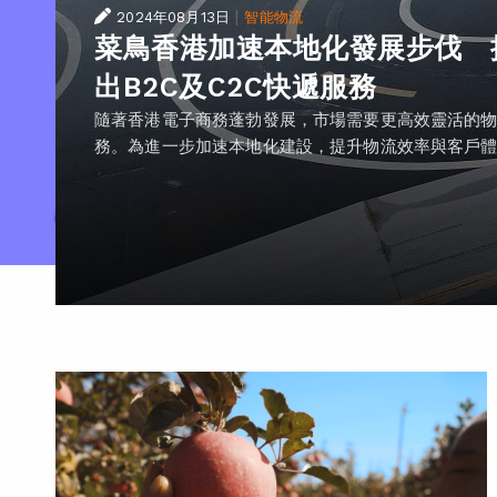
|
2024年08月13日
智能物流
菜鳥香港加速本地化發展步伐 
出B2C及C2C快遞服務
隨著香港電子商務蓬勃發展，市場需要更高效靈活的
務。為進一步加速本地化建設，提升物流效率與客戶體..