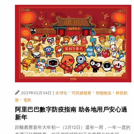
|
·
·
·
2021年02月04日
全球化
可持續發展
智能物流
科技創
·
新
電商
阿里巴巴數字防疫指南 助各地用戶安心過
新年
距離農曆新年大年初一（2月12日）還有一周，一年一度的