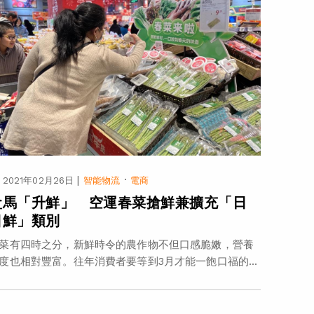
|
·
2021年02月26日
智能物流
電商
盒馬「升鮮」 空運春菜搶鮮兼擴充「日
日鮮」類別
菜有四時之分，新鮮時令的農作物不但口感脆嫩，營養
度也相對豐富。往年消費者要等到3月才能一飽口福的...