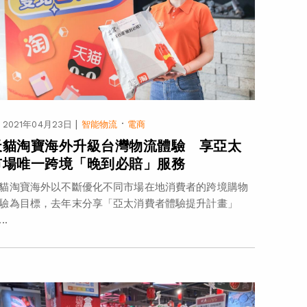
|
·
2021年04月23日
智能物流
電商
天貓淘寶海外升級台灣物流體驗 享亞太
市場唯一跨境「晚到必賠」服務
貓淘寶海外以不斷優化不同市場在地消費者的跨境購物
驗為目標，去年末分享「亞太消費者體驗提升計畫」
..