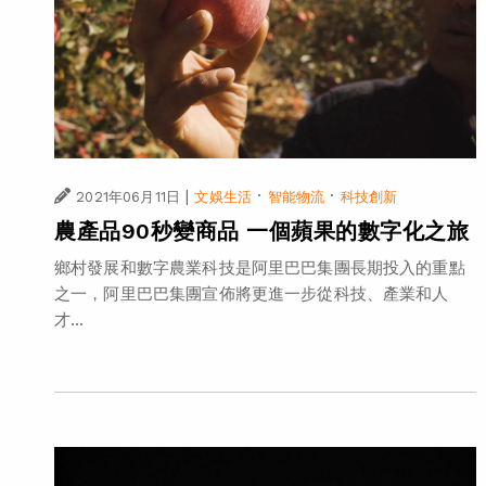
|
·
·
2021年06月11日
文娛生活
智能物流
科技創新
農產品90秒變商品 一個蘋果的數字化之旅
鄉村發展和數字農業科技是阿里巴巴集團長期投入的重點
之一，阿里巴巴集團宣佈將更進一步從科技、產業和人
才...