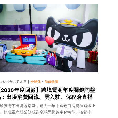
|
·
2020年12月31日
全球化
智能物流
【2020年度回顧】跨境電商年度關鍵詞盤
點：出境消費回流、雲入駐、保稅倉直播
球疫情下出境遊熔斷，過去一年中國進口消費加速線上
。跨境電商新業態成為全球品牌數字化轉型、拓銷中