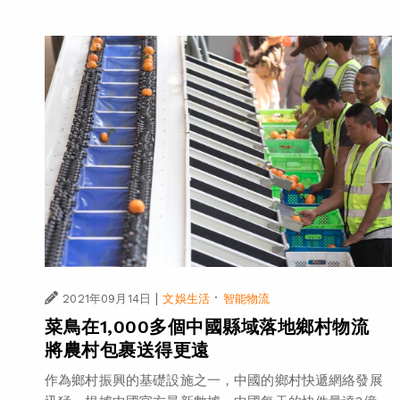
|
·
2021年09月14日
文娛生活
智能物流
菜鳥在1,000多個中國縣域落地鄉村物流
將農村包裹送得更遠
作為鄉村振興的基礎設施之一，中國的鄉村快遞網絡發展