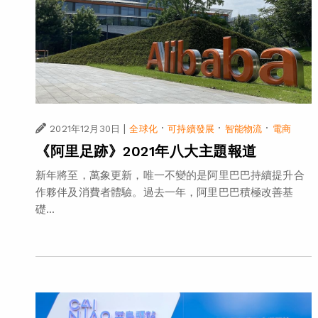
|
·
·
·
2021年12月30日
全球化
可持續發展
智能物流
電商
《阿里足跡》2021年八大主題報道
新年將至，萬象更新，唯一不變的是阿里巴巴持續提升合
作夥伴及消費者體驗。過去一年，阿里巴巴積極改善基
礎...