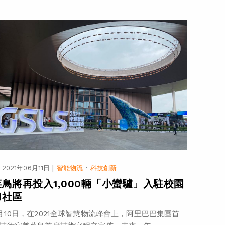
|
·
2021年06月11日
智能物流
科技創新
菜鳥將再投入1,000輛「小蠻驢」入駐校園
和社區
月10日，在2021全球智慧物流峰會上，阿里巴巴集團首