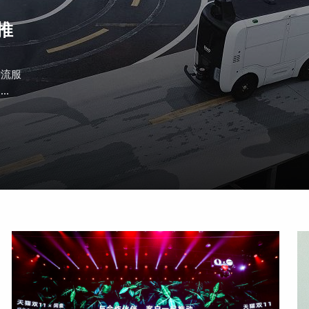
推
物流服
.