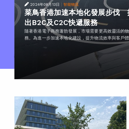
|
2024年08月13日
智能物流
菜鳥香港加速本地化發展步伐 
出B2C及C2C快遞服務
隨著香港電子商務蓬勃發展，市場需要更高效靈活的
務。為進一步加速本地化建設，提升物流效率與客戶體..