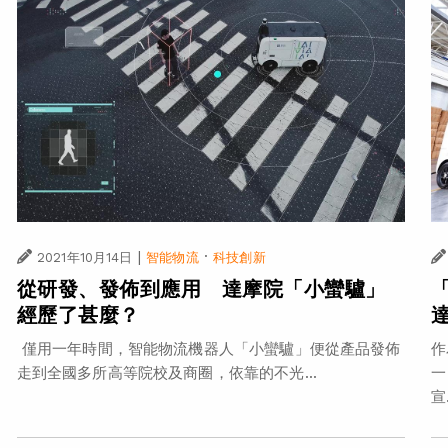
|
·
2021年10月14日
智能物流
科技創新
從研發、發佈到應用 達摩院「小蠻驢」
經歷了甚麼？
僅用一年時間，智能物流機器人「小蠻驢」便從產品發佈
作
走到全國多所高等院校及商圈，依靠的不光...
一
宣.