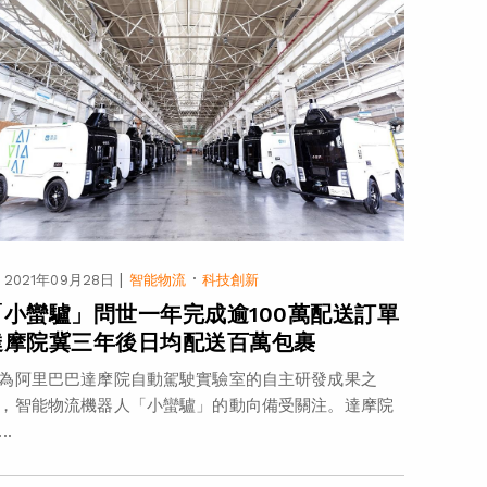
|
·
2021年09月28日
智能物流
科技創新
「小蠻驢」問世一年完成逾100萬配送訂單
達摩院冀三年後日均配送百萬包裹
為阿里巴巴達摩院自動駕駛實驗室的自主研發成果之
，智能物流機器人「小蠻驢」的動向備受關注。達摩院
..