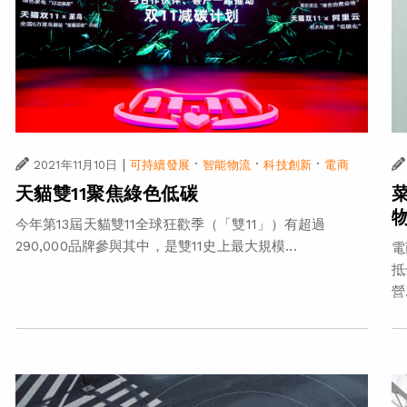
|
·
·
·
2021年11月10日
可持續發展
智能物流
科技創新
電商
天貓雙11聚焦綠色低碳
今年第13屆天貓雙11全球狂歡季（「雙11」）有超過
290,000品牌參與其中，是雙11史上最大規模...
電
抵
營.