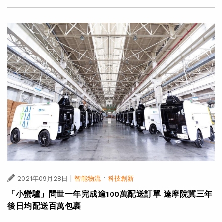
|
·
2021年09月28日
智能物流
科技創新
「小蠻驢」問世一年完成逾100萬配送訂單 達摩院冀三年
後日均配送百萬包裹