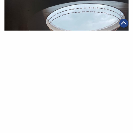
|
·
2021年06月11日
智能物流
科技創新
菜鳥將再投入1,000輛「小蠻驢」入駐校園和社區
第一頁
上一頁
2
3
4
5
6
7
8