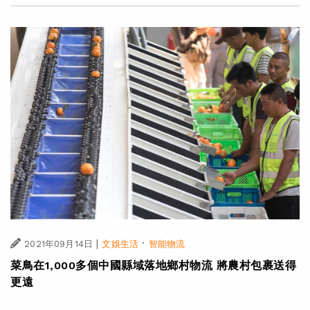
|
·
2021年09月14日
文娛生活
智能物流
菜鳥在1,000多個中國縣域落地鄉村物流 將農村包裹送得
更遠