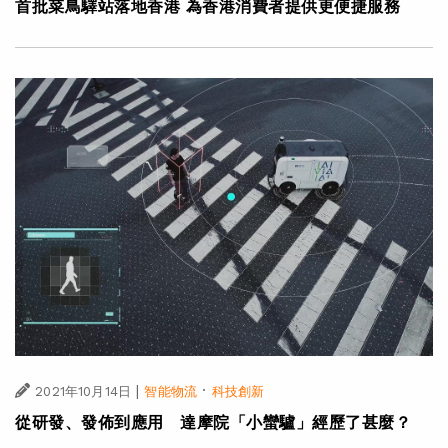
首批菜鳥驛站落地香港 為香港消費者提供更便捷服務
|
·
2021年10月14日
智能物流
科技創新
從研發、發佈到應用 達摩院「小蠻驢」經歷了甚麼？