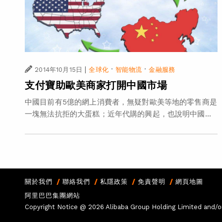
|
·
·
2014年10月15日
全球化
智能物流
金融服務
支付寶助歐美商家打開中國市場
中國目前有5億的網上消費者，無疑對歐美等地的零售商是
一塊無法抗拒的大蛋糕；近年代購的興起，也說明中國...
關於我們
聯絡我們
私隱政策
免責聲明
網頁地圖
阿里巴巴集團網站
Copyright Notice @
2026 Alibaba Group Holding Limited and/or i