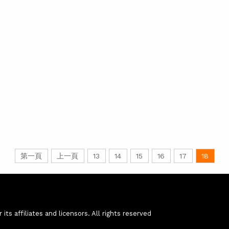
第一頁
上一頁
13
14
15
16
17
18
ts affiliates and licensors. All rights reserved