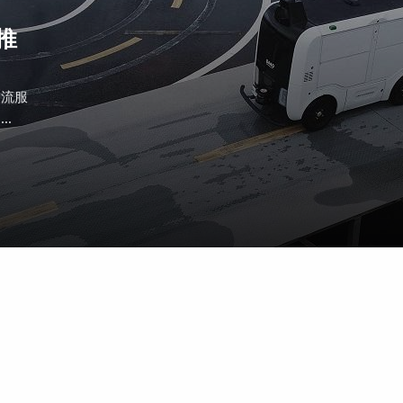
推
物流服
.