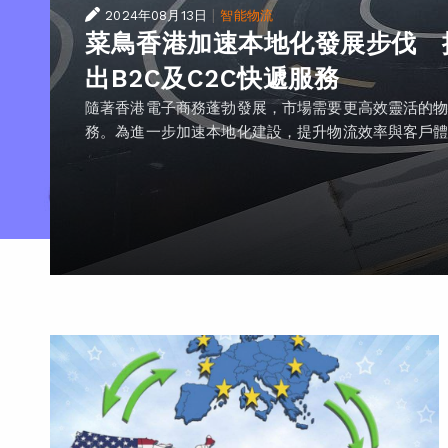
|
2024年08月13日
智能物流
菜鳥香港加速本地化發展步伐 
出B2C及C2C快遞服務
隨著香港電子商務蓬勃發展，市場需要更高效靈活的
務。為進一步加速本地化建設，提升物流效率與客戶體..