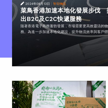
|
2024年08月13日
智能物流
菜鳥香港加速本地化發展步伐 
出B2C及C2C快遞服務
隨著香港電子商務蓬勃發展，市場需要更高效靈活的
務。為進一步加速本地化建設，提升物流效率與客戶體..