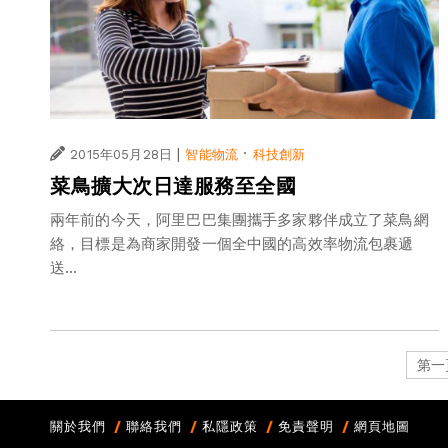
|
·
2015年05月28日
智能物流
科技創新
菜鳥擴大次日達服務至全國
兩年前的今天，阿里巴巴集團攜手多家夥伴成立了菜鳥網
絡，目標是為商家開發一個全中國的高效率物流包裹遞
送...
第一
關於我們
聯絡我們
私隱政策
免責聲明
網頁地圖