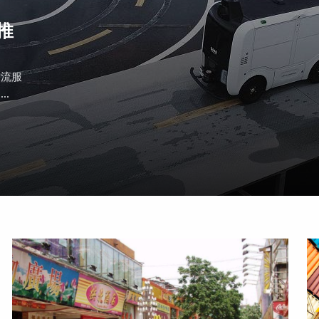
推
物流服
.