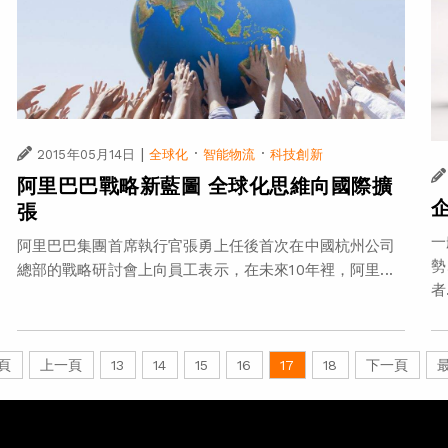
|
·
·
2015年05月14日
全球化
智能物流
科技創新
阿里巴巴戰略新藍圖 全球化思維向國際擴
張
一
阿里巴巴集團首席執行官張勇上任後首次在中國杭州公司
勢
總部的戰略研討會上向員工表示，在未來10年裡，阿里...
者.
頁
上一頁
13
14
15
16
17
18
下一頁