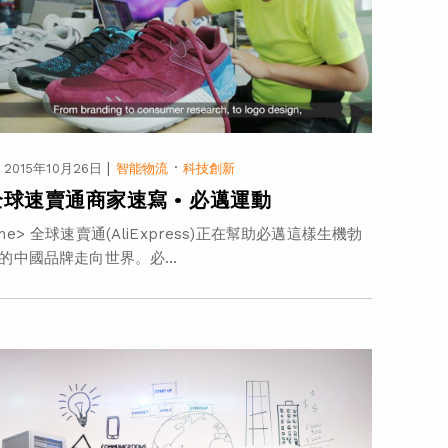
|
·
2015年10月26日
智能物流
科技創新
全球速賣通商家速寫 • 必邁運動
me> 全球速賣通(AliExpress)正在幫助必邁這樣生機勃
的中國品牌走向世界。必...