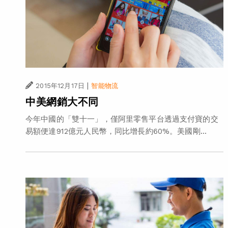
|
2015年12月17日
智能物流
中美網銷大不同
今年中國的「雙十一」，僅阿里零售平台透過支付寶的交
易額便達912億元人民幣，同比增長約60%。美國剛...