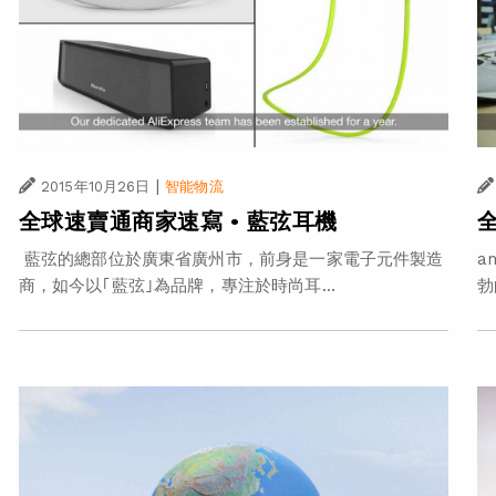
|
2015年10月26日
智能物流
全球速賣通商家速寫 • 藍弦耳機
藍弦的總部位於廣東省廣州市，前身是一家電子元件製造
a
商，如今以｢藍弦｣為品牌，專注於時尚耳...
勃