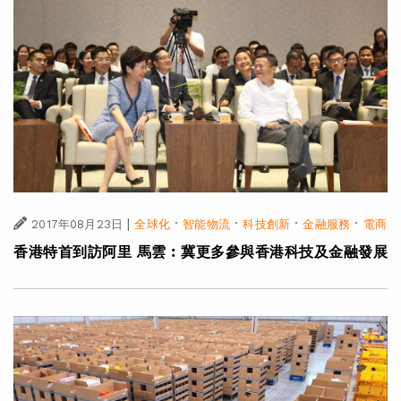
|
·
·
·
·
2017年08月23日
全球化
智能物流
科技創新
金融服務
電商
香港特首到訪阿里 馬雲︰冀更多參與香港科技及金融發展