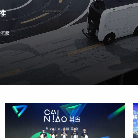
推
物流服
.