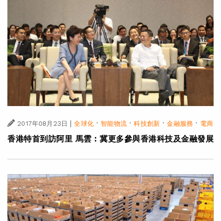
|
·
·
·
·
2017年08月23日
全球化
智能物流
科技創新
金融服務
電商
香港特首到訪阿里 馬雲︰冀更多參與香港科技及金融發展