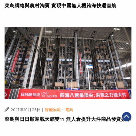
菜鳥網絡與農村淘寶 實現中國無人機跨海快遞首航
|
·
2017年10月26日
智能物流
電商
菜鳥與日日順迎戰天貓雙11 無人倉提升大件商品發貨效率