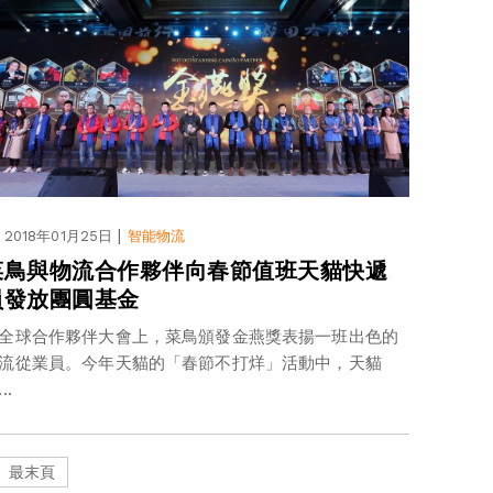
|
2018年01月25日
智能物流
菜鳥與物流合作夥伴向春節值班天貓快遞
員發放團圓基金
全球合作夥伴大會上，菜鳥頒發金燕獎表揚一班出色的
流從業員。今年天貓的「春節不打烊」活動中，天貓
..
最末頁