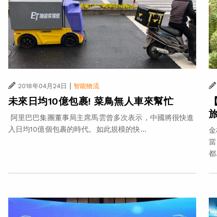
|
2018年04月24日
智能物流
未來日均10億包裹! 菜鳥無人車來幫忙
阿里巴巴集團董事局主席馬雲曾多次表示，中國將很快進
入日均10億個包裹的時代。如此規模的快...
金
當
都.