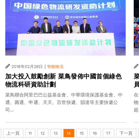
|
2018年02月28日
智能物流
加大投入鼓勵創新 菜鳥發佈中國首個綠色
物流科研資助計劃
菜鳥聯合阿里巴巴公益基金會、中華環境保護基金會、中
在
通、圓通、申通、天天、百世快遞、韻達等主要快遞公
物
司...
超.
上一頁
11
12
13
14
15
16
17
下一頁