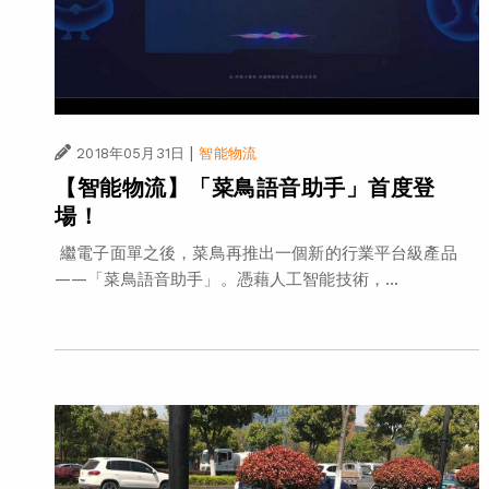
|
2018年05月31日
智能物流
【智能物流】「菜鳥語音助手」首度登
場！
繼電子面單之後，菜鳥再推出一個新的行業平台級產品
——「菜鳥語音助手」。憑藉人工智能技術，...