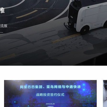
推
物流服
.