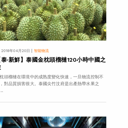
|
2018年04月20日
智能物流
【泰‧新鮮】泰國金枕頭榴槤120小時中國之
旅
枕頭榴槤在環境中的成熟度變化快速，一旦物流控制不
，對品質損害很大。泰國尖竹汶府是出產熱帶水果之
..