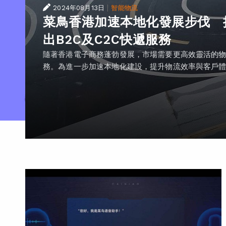
|
2024年08月13日
智能物流
菜鳥香港加速本地化發展步伐 
出B2C及C2C快遞服務
隨著香港電子商務蓬勃發展，市場需要更高效靈活的
務。為進一步加速本地化建設，提升物流效率與客戶體..