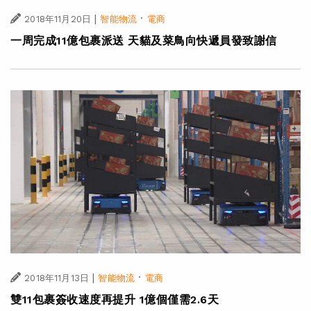
|
·
2018年11月20日
智能物流
電商
一周完成11億包裹派送 天貓及菜鳥向快遞員發致謝信
|
·
2018年11月13日
智能物流
電商
雙11包裹簽收速度再提升 1億個僅需2.6天