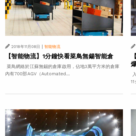
|
2018年11月08日
智能物流
【智能物流】1分鐘快看菜鳥無鍚智能倉
菜鳥網絡於江蘇無錫的倉庫啟用，佔地3萬平方米的倉庫
內有700部AGV（Automated...
入
1