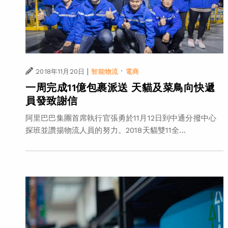
|
·
2018年11月20日
智能物流
電商
一周完成11億包裹派送 天貓及菜鳥向快遞
員發致謝信
阿里巴巴集團首席執行官張勇於11月12日到中通分撥中心
探班並讚揚物流人員的努力。2018天貓雙11全...