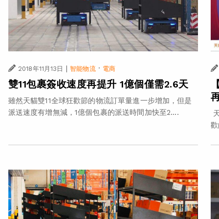
|
·
2018年11月13日
智能物流
電商
雙11包裹簽收速度再提升 1億個僅需2.6天
雖然天貓雙11全球狂歡節的物流訂單量進一步增加，但是
派送速度有增無減，1億個包裹的派送時間加快至2....
天
歡