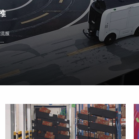
推
物流服
.