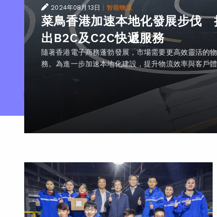
|
2024年08月13日
智能物流
菜鳥香港加速本地化發展步伐 
出B2C及C2C快遞服務
隨著香港電子商務蓬勃發展，市場需要更高效靈活的
務。為進一步加速本地化建設，提升物流效率與客戶體..