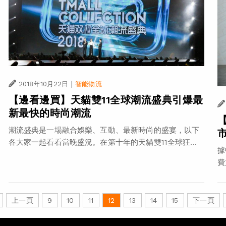
|
2018年10月22日
智能物流
【邊看邊買】天貓雙11全球潮流盛典引爆最
新最快的時尚潮流
潮流盛典是一場融合娛樂、互動、最新時尚的盛宴，以下
各大家一起看看當晚盛況。在第十年的天貓雙11全球狂...
據
費
上一頁
9
10
11
12
13
14
15
下一頁