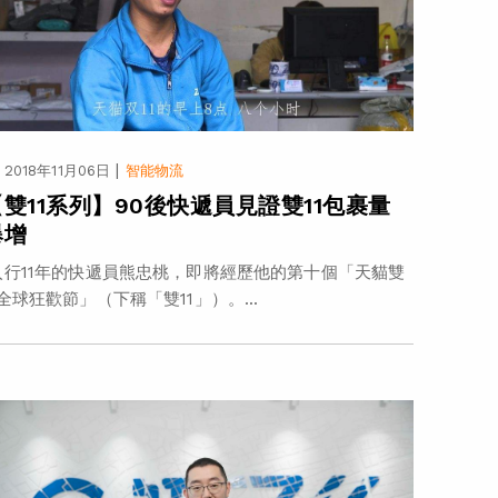
|
2018年11月06日
智能物流
【雙11系列】90後快遞員見證雙11包裹量
爆增
行11年的快遞員熊忠桃，即將經歷他的第十個「天貓雙
1全球狂歡節」（下稱「雙11」）。...