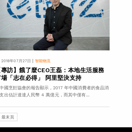
|
2018年07月27日
智能物流
【專訪】餓了麼CEO王磊：本地生活服務
市場「志在必得」 阿里堅決支持
中國烹飪協會的報告顯示，2017 年中國消費者的食品消
支出估計達達人民幣 4 萬億元，而其中僅有...
最末頁