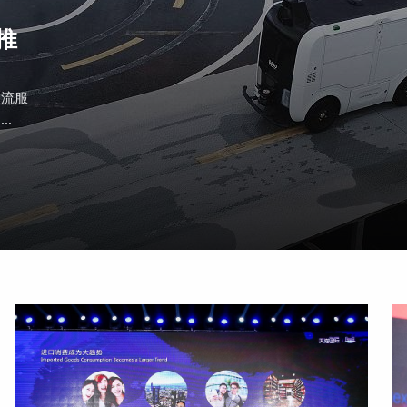
推
物流服
.