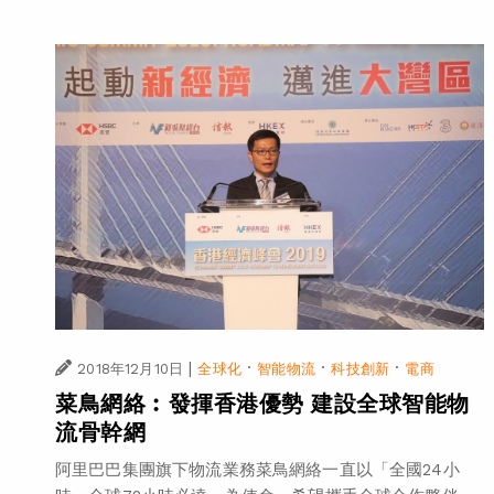
|
·
·
·
2018年12月10日
全球化
智能物流
科技創新
電商
菜鳥網絡︰發揮香港優勢 建設全球智能物
流骨幹網
阿里巴巴集團旗下物流業務菜鳥網絡一直以「全國24小