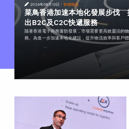
|
2024年08月13日
智能物流
菜鳥香港加速本地化發展步伐 
出B2C及C2C快遞服務
隨著香港電子商務蓬勃發展，市場需要更高效靈活的
務。為進一步加速本地化建設，提升物流效率與客戶體..