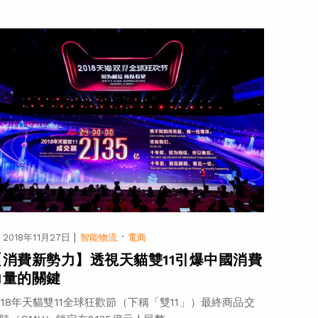
|
·
2018年11月27日
智能物流
電商
【消費新勢力】透視天貓雙11引爆中國消費
力量的關鍵
018年天貓雙11全球狂歡節（下稱「雙11」）最終商品交