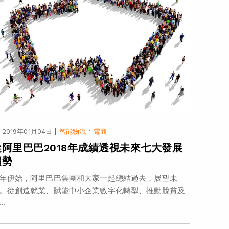
|
·
2019年01月04日
智能物流
電商
從阿里巴巴2018年成績透視未來七大發展
趨勢
年伊始，阿里巴巴集團和大家一起總結過去，展望未
。從創造就業、賦能中小企業數字化轉型、推動脫貧及
..