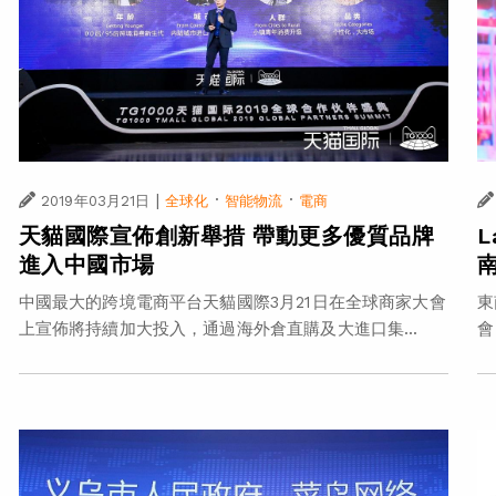
|
·
·
2019年03月21日
全球化
智能物流
電商
天貓國際宣佈創新舉措 帶動更多優質品牌
進入中國市場
中國最大的跨境電商平台天貓國際3月21日在全球商家大會
東
上宣佈將持續加大投入，通過海外倉直購及大進口集...
會