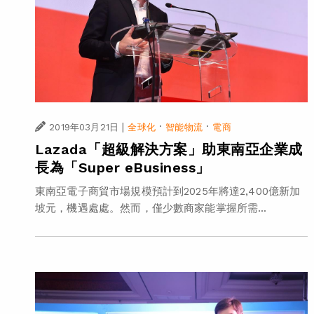
|
·
·
2019年03月21日
全球化
智能物流
電商
Lazada「超級解決方案」助東南亞企業成
長為「Super eBusiness」
東南亞電子商貿市場規模預計到2025年將達2,400億新加
坡元，機遇處處。然而，僅少數商家能掌握所需...