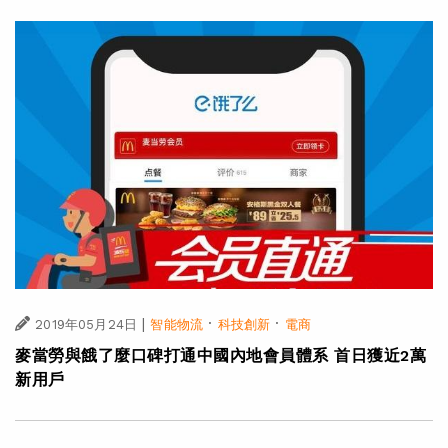
|
·
·
2019年05月24日
智能物流
科技創新
電商
麥當勞與餓了麼口碑打通中國內地會員體系 首日獲近2萬
新用戶