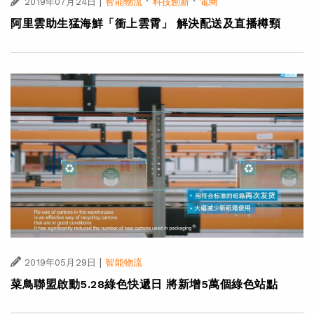
|
·
·
2019年07月24日
智能物流
科技創新
電商
阿里雲助生猛海鮮「衝上雲霄」 解決配送及直播樽頸
|
2019年05月29日
智能物流
菜鳥聯盟啟動5.28綠色快遞日 將新增5萬個綠色站點