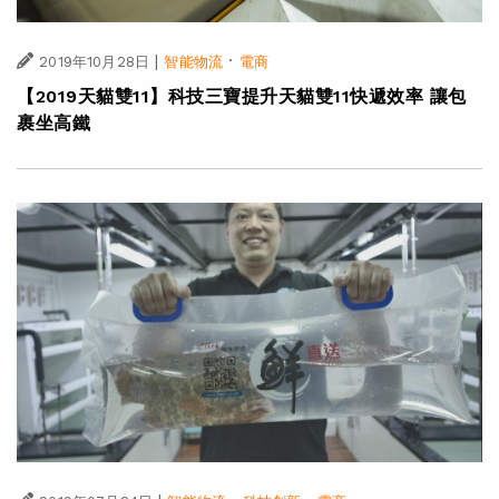
|
·
2019年10月28日
智能物流
電商
【2019天貓雙11】科技三寶提升天貓雙11快遞效率 讓包
裹坐高鐵