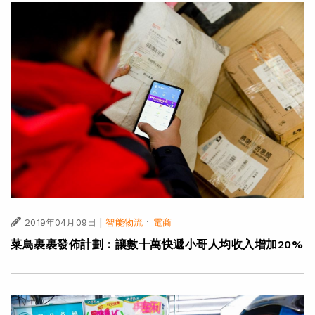
|
·
2019年04月09日
智能物流
電商
菜鳥裹裹發佈計劃：讓數十萬快遞小哥人均收入增加20%