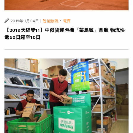
|
·
2019年11月04日
智能物流
電商
【2019天貓雙11】中俄貨運包機「菜鳥號」首航 物流快
遞50日縮至10日