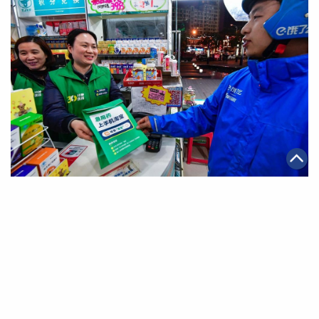
|
·
·
2019年03月26日
可持續發展
智能物流
電商
阿里健康聯手口碑餓了麼在武漢推出24小時送藥服務
第一頁
上一頁
7
8
9
10
11
12
13
下一頁
最末頁