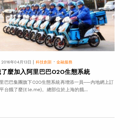
|
·
2016年04月13日
科技創新
金融服務
餓了麼加入阿里巴巴O2O生態系統
里巴巴集團旗下O2O生態系統再增添一員──內地網上訂
平台餓了麼(Ele.me)。總部位於上海的餓...