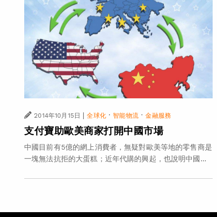
|
·
·
2014年10月15日
全球化
智能物流
金融服務
支付寶助歐美商家打開中國市場
中國目前有5億的網上消費者，無疑對歐美等地的零售商是
一塊無法抗拒的大蛋糕；近年代購的興起，也說明中國...