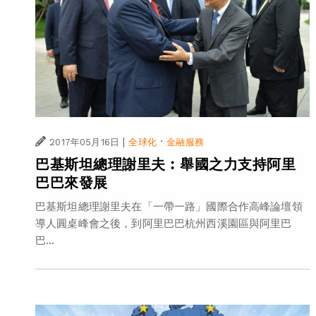
|
·
2017年05月16日
全球化
金融服務
巴基斯坦總理謝里夫︰舉國之力支持阿里
巴巴來發展
巴基斯坦總理謝里夫在「一帶一路」國際合作高峰論壇領
導人圓桌峰會之後，到阿里巴巴杭州西溪園區與阿里巴
巴...