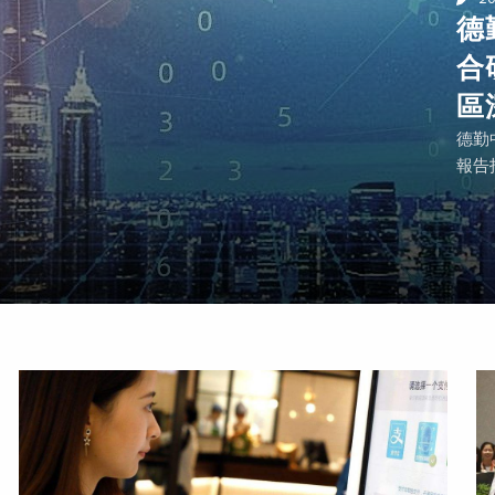
德
合
區
德勤
報告