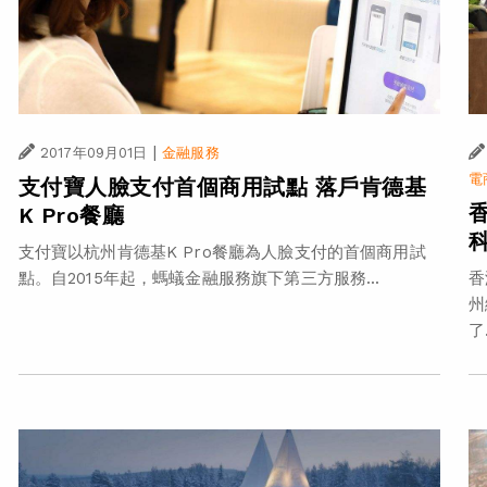
|
2017年09月01日
金融服務
電
支付寶人臉支付首個商用試點 落戶肯德基
K Pro餐廳
支付寶以杭州肯德基K Pro餐廳為人臉支付的首個商用試
點。自2015年起，螞蟻金融服務旗下第三方服務...
香
州
了.