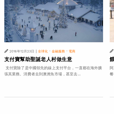
|
·
·
2016年12月23日
全球化
金融服務
電商
支付寶幫助聖誕老人村做生意
支付寶除了是中國領先的線上支付平台，一直都在海外擴
阿
張其業務。消費者去到澳洲魚市場，甚至去...
餐