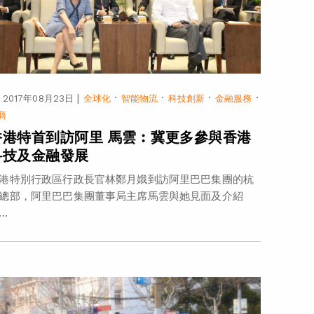
|
·
·
·
·
2017年08月23日
全球化
智能物流
科技創新
金融服務
商
香港特首到訪阿里 馬雲︰冀更多參與香港
科技及金融發展
港特別行政區行政長官林鄭月娥到訪阿里巴巴集團的杭
總部，阿里巴巴集團董事局主席馬雲與她見面及介紹
..