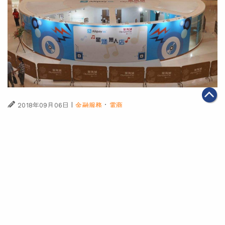
|
·
2018年09月06日
金融服務
電商
「AlipayHK星爍無人店」將新零售購物體驗引入香港
第一頁
上一頁
2
3
4
5
6
7
下一頁
最末頁
關於我們
聯絡我們
私隱政策
免責聲明
網頁地圖
阿里巴巴集團網站