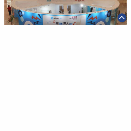
|
·
2018年09月06日
金融服務
電商
「AlipayHK星爍無人店」將新零售購物體驗引入香港
第一頁
上一頁
2
3
4
5
6
7
下一頁
最末頁
關於我們
聯絡我們
私隱政策
免責聲明
網頁地圖
阿里巴巴集團網站