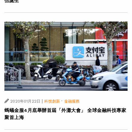
伍誕生
|
·
2020年01月22日
科技創新
金融服務
螞蟻金服4月底舉辦首屆「外灘大會」 全球金融科技專家
聚首上海