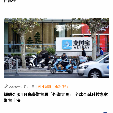
伍誕生
|
·
2020年01月22日
科技創新
金融服務
螞蟻金服4月底舉辦首屆「外灘大會」 全球金融科技專家
聚首上海