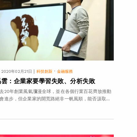
|
·
2020年02月21日
科技創新
金融服務
馬雲：企業家要學習失敗、分析失敗
去20年創業風氣瀰漫全球，並在各個行業百花齊放推動
會進步，但企業家的開荒路絕非一帆風順，能否汲取...