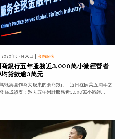
|
2020年07月06日
金融服務
網商銀行五年服務近3,000萬小微經營者
戶均貸款逾3萬元
螞蟻集團作為大股東的網商銀行，近日在開業五周年之
發佈成績表：過去五年累計服務近3,000萬小微經...