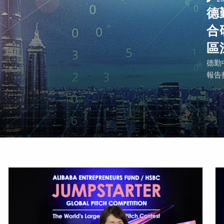
德
合
區
德勤
報告