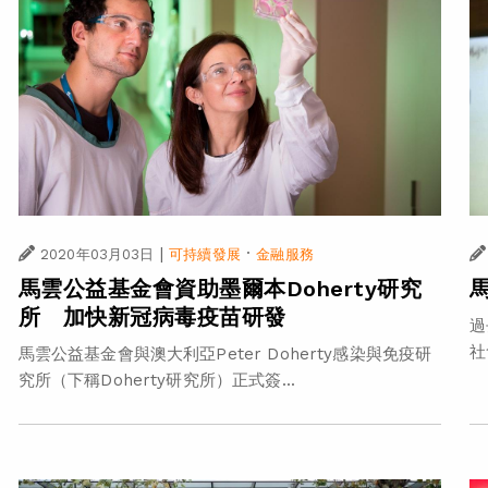
|
·
2020年03月03日
可持續發展
金融服務
馬雲公益基金會資助墨爾本Doherty研究
所 加快新冠病毒疫苗研發
過
社
馬雲公益基金會與澳大利亞Peter Doherty感染與免疫研
究所（下稱Doherty研究所）正式簽...