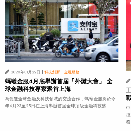
|
·
2020年01月22日
科技創新
金融服務
螞蟻金服4月底舉辦首屆「外灘大會」 全
球金融科技專家聚首上海
為促進全球金融及科技領域的交流合作，螞蟻金服將於今
年4月23至25日在上海舉辦首屆全球頂級金融科技盛...
中
控
務.