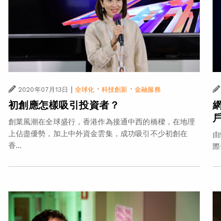
|
·
·
2020年07月13日
全球化
科技創新
金融服務
初創應怎樣吸引投資者？
創業風潮在全球盛行，香港作為接通中西的橋樑，在地理
上佔盡優勢，加上中外資金雲集，成功吸引不少初創在
由
香...
際