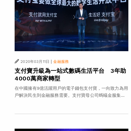
|
2020年03月11日
金融服務
支付寶升級為一站式數碼生活平台 3年助
4000萬商家轉型
在中國擁有9億活躍用戶的電子錢包支付寶，一向致力為用
戶解決民生到金融服務需要。支付寶母公司螞蟻金服集...