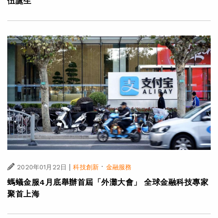
伍誕生
|
·
2020年01月22日
科技創新
金融服務
螞蟻金服4月底舉辦首屆「外灘大會」 全球金融科技專家
聚首上海