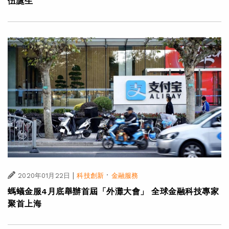
伍誕生
|
·
2020年01月22日
科技創新
金融服務
螞蟻金服4月底舉辦首屆「外灘大會」 全球金融科技專家
聚首上海