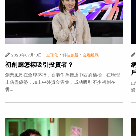
|
·
·
2020年07月13日
全球化
科技創新
金融服務
初創應怎樣吸引投資者？
創業風潮在全球盛行，香港作為接通中西的橋樑，在地理
上佔盡優勢，加上中外資金雲集，成功吸引不少初創在
由
香...
際