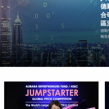
德
合
區
德勤
報告