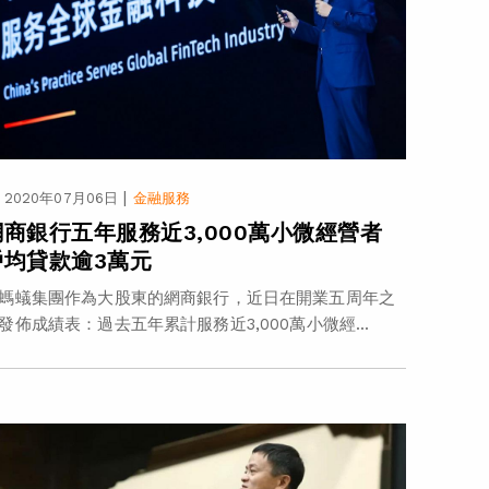
|
2020年07月06日
金融服務
網商銀行五年服務近3,000萬小微經營者
戶均貸款逾3萬元
螞蟻集團作為大股東的網商銀行，近日在開業五周年之
發佈成績表：過去五年累計服務近3,000萬小微經...