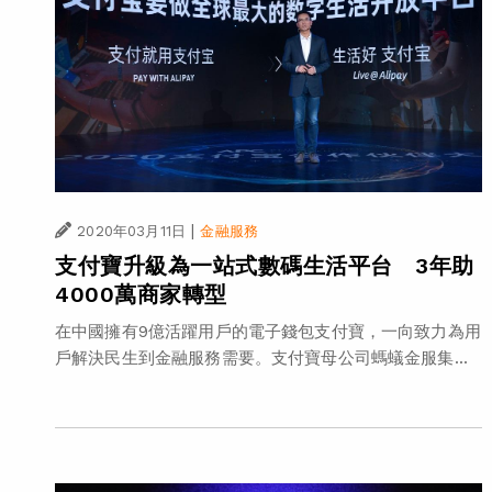
|
2020年03月11日
金融服務
支付寶升級為一站式數碼生活平台 3年助
4000萬商家轉型
在中國擁有9億活躍用戶的電子錢包支付寶，一向致力為用
戶解決民生到金融服務需要。支付寶母公司螞蟻金服集...