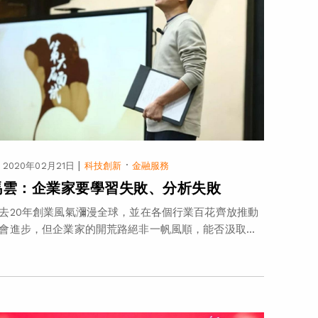
|
·
2020年02月21日
科技創新
金融服務
馬雲：企業家要學習失敗、分析失敗
去20年創業風氣瀰漫全球，並在各個行業百花齊放推動
會進步，但企業家的開荒路絕非一帆風順，能否汲取...