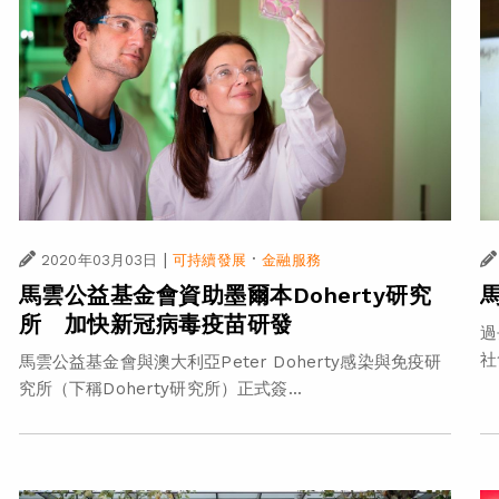
|
·
2020年03月03日
可持續發展
金融服務
馬雲公益基金會資助墨爾本Doherty研究
所 加快新冠病毒疫苗研發
過
社
馬雲公益基金會與澳大利亞Peter Doherty感染與免疫研
究所（下稱Doherty研究所）正式簽...