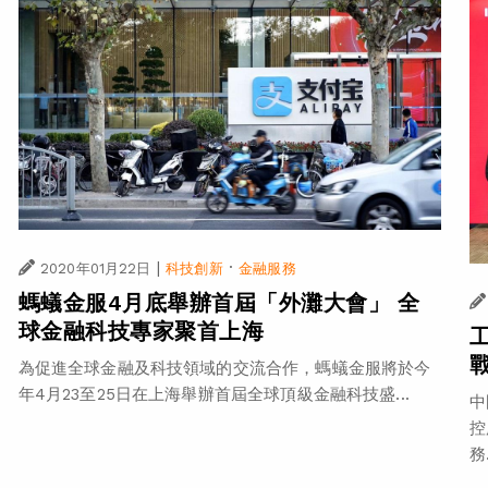
|
·
2020年01月22日
科技創新
金融服務
螞蟻金服4月底舉辦首屆「外灘大會」 全
球金融科技專家聚首上海
為促進全球金融及科技領域的交流合作，螞蟻金服將於今
年4月23至25日在上海舉辦首屆全球頂級金融科技盛...
中
控
務.