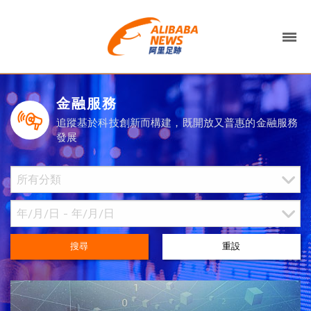
金融服務
追蹤基於科技創新而構建，既開放又普惠的金融服務
發展
搜尋
重設