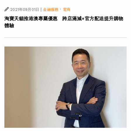
|
·
2021年09月01日
金融服務
電商
淘寶天貓推港澳專屬優惠 跨店滿減+官方配送提升購物
體驗