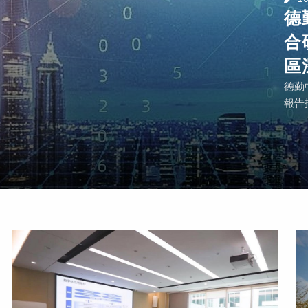
德
合
區
德勤
報告