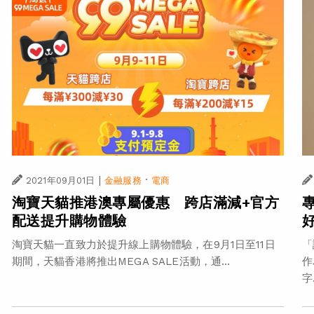
|
·
2021年09月01日
金融服務
電商
淘寶天貓推港澳專屬優惠 跨店滿減+官方
配送提升購物體驗
淘寶天貓一直致力於提升線上購物體驗，在9月1日至11日
「
期間，天貓香港將推出MEGA SALE活動，通...
作
字.