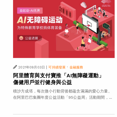
|
·
2021年09月03日
可持續發展
金融服務
阿里體育與支付寶推「AI無障礙運動」
傷健用戶並行健身與公益
積沙方成塔，每次微小行動背後都蘊含滿滿的愛心力量。
在阿里巴巴集團年度公益活動「95公益周」活動期間，...