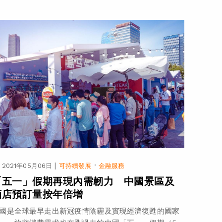
|
·
2021年05月06日
可持續發展
金融服務
「五一」假期再現內需韌力 中國景區及
酒店預訂量按年倍增
國是全球最早走出新冠疫情陰霾及實現經濟復甦的國家