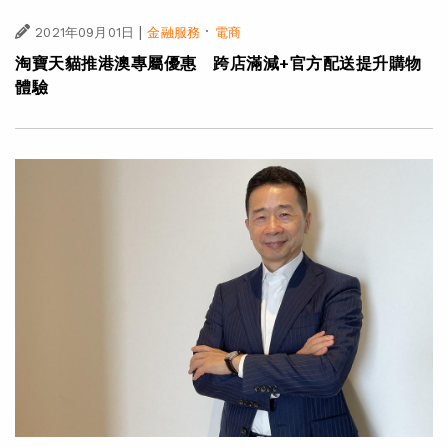
|
·
2021年09月01日
金融服務
電商
淘寶天貓推港澳專屬優惠 跨店滿減+官方配送提升購物
體驗