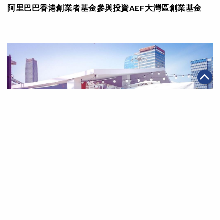
阿里巴巴香港創業者基金參與投資AEF大灣區創業基金
|
·
2021年05月06日
可持續發展
金融服務
「五一」假期再現內需韌力 中國景區及酒店預訂量按年