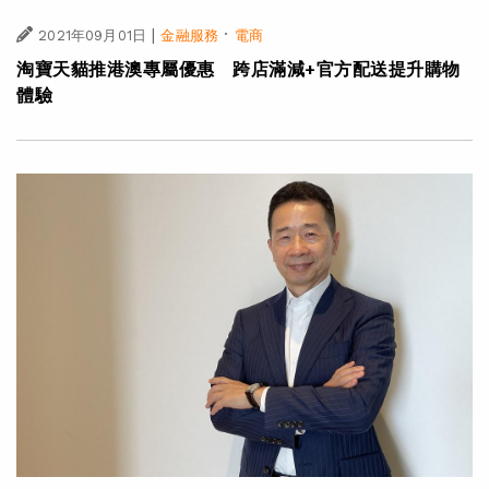
|
·
2021年09月01日
金融服務
電商
淘寶天貓推港澳專屬優惠 跨店滿減+官方配送提升購物
體驗