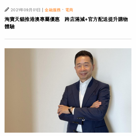
|
·
2021年09月01日
金融服務
電商
淘寶天貓推港澳專屬優惠 跨店滿減+官方配送提升購物
體驗