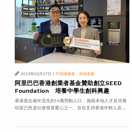
|
·
2023年02月07日
可持續發展
科技創新
阿里巴巴香港創業者基金贊助創立SEED
Foundation 培養中學生創科興趣
香港過去兩年流失約14萬勞動人口，挽留本地人才及培養
幼苗已然是社會發展重心之一。旨在支持香港年輕人及...