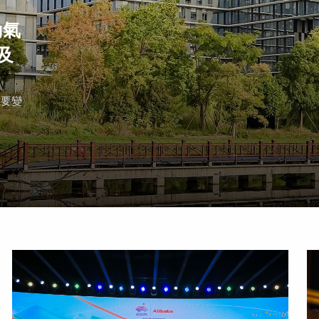
動氣
及
重要變