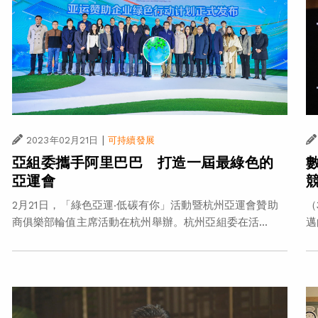
|
2023年02月21日
可持續發展
亞組委攜手阿里巴巴 打造一屆最綠色的
亞運會
（
2月21日，「綠色亞運‧低碳有你」活動暨杭州亞運會贊助
邁
商俱樂部輪值主席活動在杭州舉辦。杭州亞組委在活...