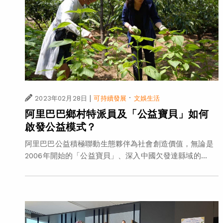
|
·
2023年02月28日
可持續發展
文娛生活
阿里巴巴鄉村特派員及「公益寶貝」如何
啟發公益模式？
阿里巴巴公益積極聯動生態夥伴為社會創造價值，無論是
2006年開始的「公益寶貝」、深入中國欠發達縣域的...