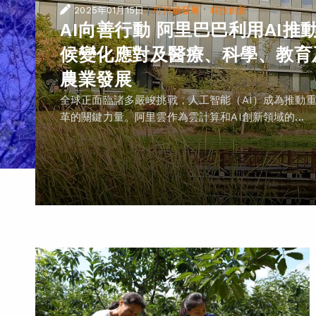
|
·
2025年01月15日
可持續發展
科技創新
AI向善行動 阿里巴巴利用AI推
候變化應對及醫療、科學、教育
農業發展
全球正面臨諸多嚴峻挑戰，人工智能（AI）成為推動
革的關鍵力量。阿里雲作為雲計算和AI創新領域的...