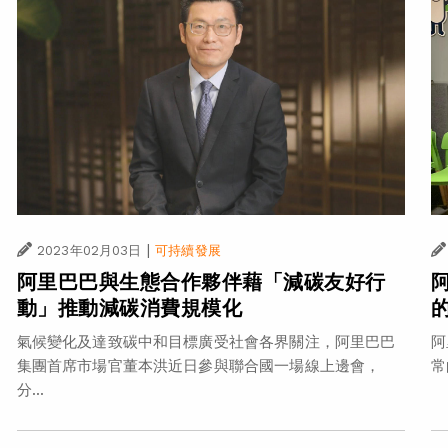
|
2023年02月03日
可持續發展
阿里巴巴與生態合作夥伴藉「減碳友好行
動」推動減碳消費規模化
阿
氣候變化及達致碳中和目標廣受社會各界關注，阿里巴巴
常
集團首席市場官董本洪近日參與聯合國一場線上邊會，
分...