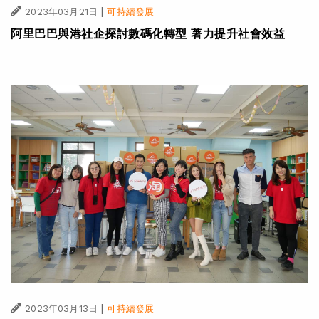
|
2023年03月21日
可持續發展
阿里巴巴與港社企探討數碼化轉型 著力提升社會效益
|
2023年03月13日
可持續發展