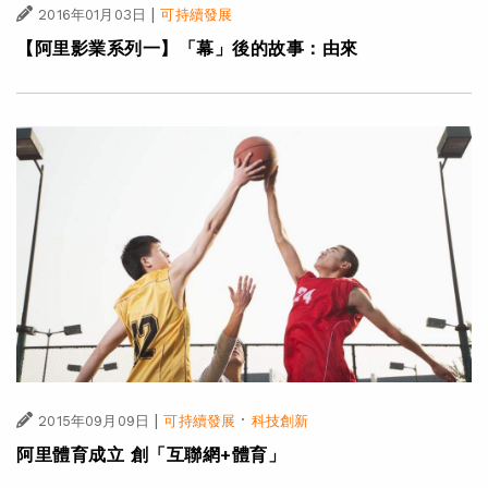
|
2016年01月03日
可持續發展
【阿里影業系列一】「幕」後的故事：由來
|
·
2015年09月09日
可持續發展
科技創新
阿里體育成立 創「互聯網+體育」