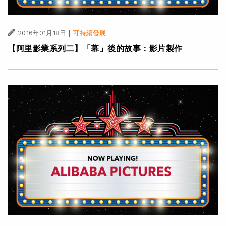
|
2016年01月18日
可持續發展
【阿里影業系列二】「幕」後的故事：影片製作