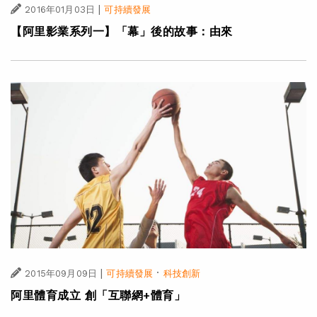
|
2016年01月03日
可持續發展
【阿里影業系列一】「幕」後的故事：由來
|
·
2015年09月09日
可持續發展
科技創新
阿里體育成立 創「互聯網+體育」