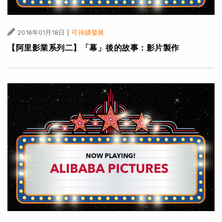
|
2016年01月18日
可持續發展
【阿里影業系列二】「幕」後的故事：影片製作