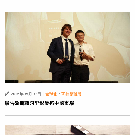
|
·
2015年09月07日
全球化
可持續發展
湯告魯斯藉阿里影業拓中國市場