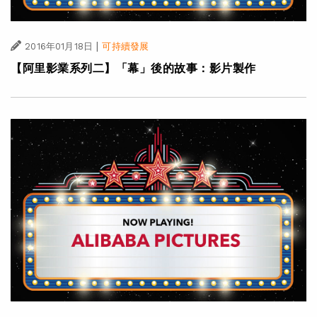
|
2016年01月18日
可持續發展
【阿里影業系列二】「幕」後的故事：影片製作