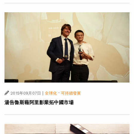
|
·
2015年09月07日
全球化
可持續發展
湯告魯斯藉阿里影業拓中國市場