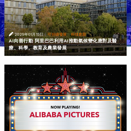
|
·
2025年01月15日
可持續發展
科技創新
AI向善行動 阿里巴巴利用AI推動氣候變化應對及醫
療、科學、教育及農業發展