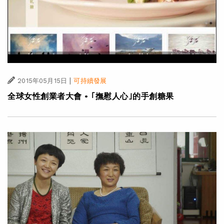
|
2015年05月15日
可持續發展
全球女性創業者大會 • ｢撫慰人心｣的手創糖果