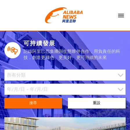
可持續發展
記錄阿里巴巴集團與生態夥伴合作，用負責任的科
技，創造更綠色、更美好、更可持續的未來
搜尋
重設