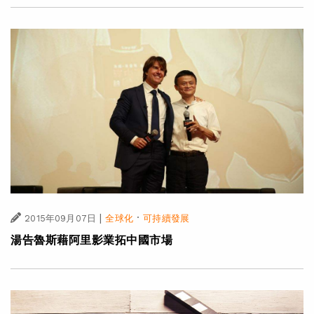
|
·
2015年09月07日
全球化
可持續發展
湯告魯斯藉阿里影業拓中國市場