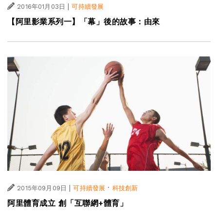
|
2016年01月03日
可持續發展
【阿里影業系列一】「幕」後的故事：由來
|
·
2015年09月09日
可持續發展
科技創新
阿里體育成立 創「互聯網+體育」