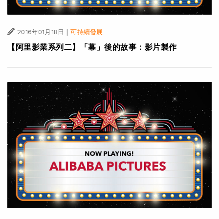
|
2016年01月18日
可持續發展
【阿里影業系列二】「幕」後的故事：影片製作