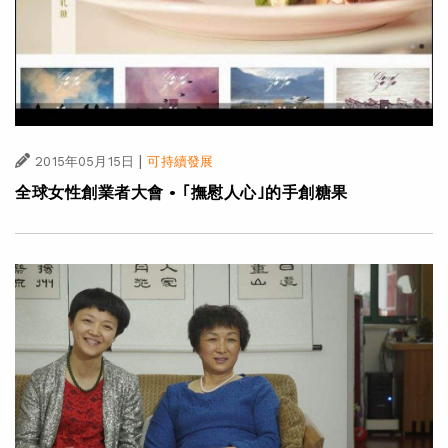
|
2015年05月15日
可持續發展
全球女性創業者大會 • ｢撫慰人心｣的手創糖果