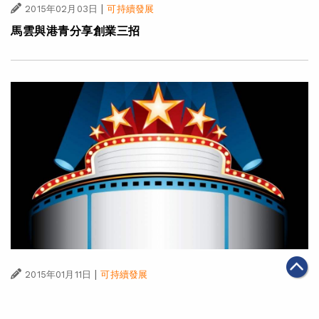
|
2015年02月03日
可持續發展
馬雲與港青分享創業三招
|
2015年01月11日
可持續發展
王家衛梁朝偉助陣阿里影業《擺渡人》