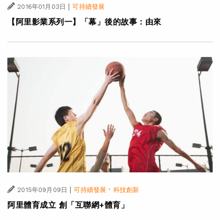
|
2016年01月03日
可持續發展
【阿里影業系列一】「幕」後的故事：由來
|
·
2015年09月09日
可持續發展
科技創新
阿里體育成立 創「互聯網+體育」