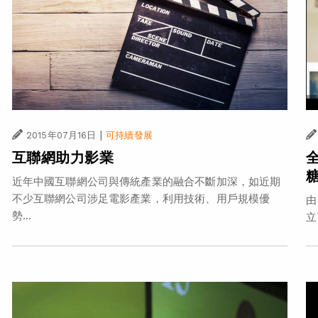
|
2015年07月16日
可持續發展
互聯網助力影業
近年中國互聯網公司與傳統產業的融合不斷加深，如近期
不少互聯網公司涉足電影產業，利用技術、用戶規模優
由
勢...
立