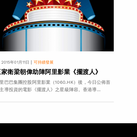
|
2015年01月11日
可持續發展
王家衛梁朝偉助陣阿里影業《擺渡人》
里巴巴集團控股阿里影業（1060.HK）後，今日公佈首
主導投資的電影《擺渡人》之星級陣容。香港導...