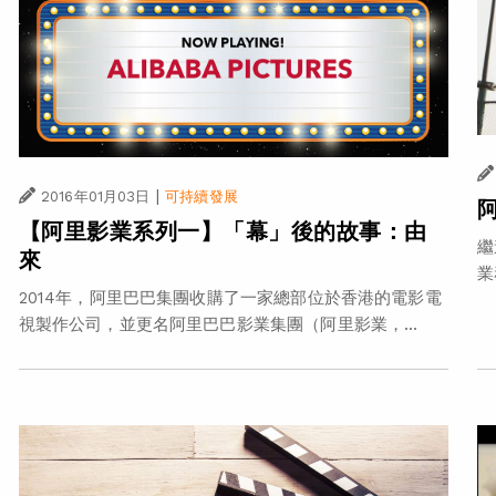
|
2016年01月03日
可持續發展
【阿里影業系列一】「幕」後的故事：由
繼
來
業
2014年，阿里巴巴集團收購了一家總部位於香港的電影電
視製作公司，並更名阿里巴巴影業集團（阿里影業，...