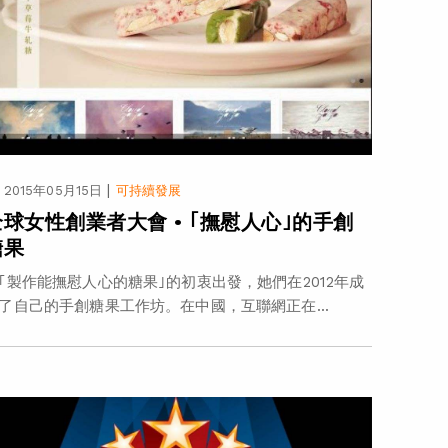
|
2015年05月15日
可持續發展
全球女性創業者大會 • ｢撫慰人心｣的手創
糖果
｢製作能撫慰人心的糖果｣的初衷出發，她們在2012年成
了自己的手創糖果工作坊。在中國，互聯網正在...