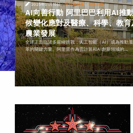
|
·
2025年01月15日
可持續發展
科技創新
AI向善行動 阿里巴巴利用AI推
候變化應對及醫療、科學、教育
農業發展
全球正面臨諸多嚴峻挑戰，人工智能（AI）成為推動
革的關鍵力量。阿里雲作為雲計算和AI創新領域的...