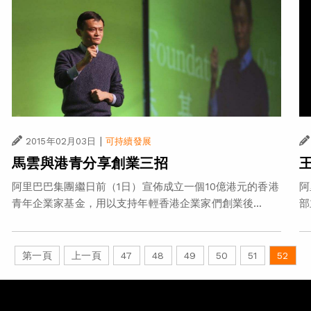
|
2015年02月03日
可持續發展
馬雲與港青分享創業三招
阿里巴巴集團繼日前（1日）宣佈成立一個10億港元的香港
阿
青年企業家基金，用以支持年輕香港企業家們創業後...
部
第一頁
上一頁
47
48
49
50
51
52