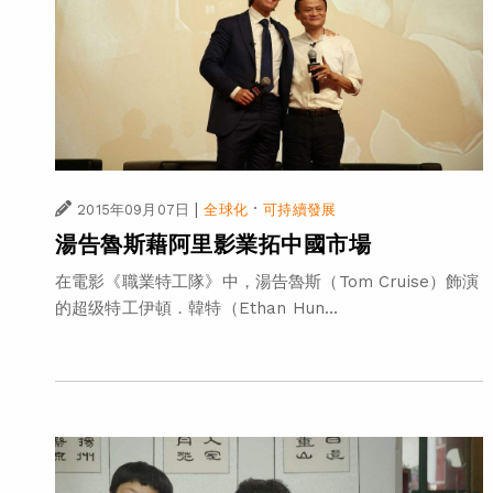
|
·
2015年09月07日
全球化
可持續發展
湯告魯斯藉阿里影業拓中國市場
在電影《職業特工隊》中，湯告魯斯（Tom Cruise）飾演
的超级特工伊頓．韓特（Ethan Hun...