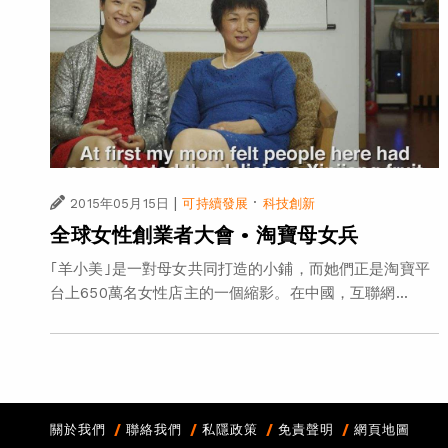
|
·
2015年05月15日
可持續發展
科技創新
全球女性創業者大會 • 淘寶母女兵
｢羊小美｣是一對母女共同打造的小鋪，而她們正是淘寶平
台上650萬名女性店主的一個縮影。在中國，互聯網...
關於我們
聯絡我們
私隱政策
免責聲明
網頁地圖