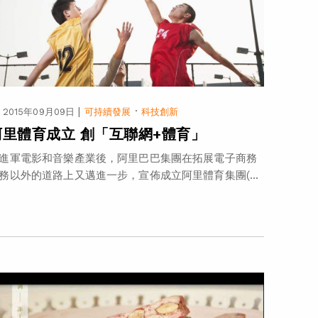
|
·
2015年09月09日
可持續發展
科技創新
阿里體育成立 創「互聯網+體育」
進軍電影和音樂產業後，阿里巴巴集團在拓展電子商務
務以外的道路上又邁進一步，宣佈成立阿里體育集團(...