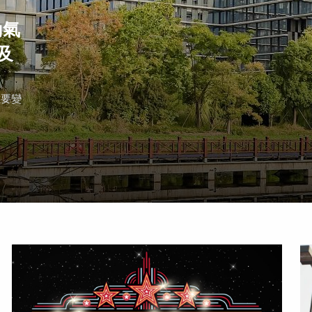
動氣
及
重要變