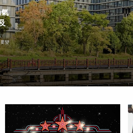
動氣
及
重要變