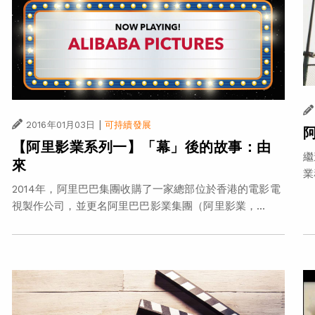
|
2016年01月03日
可持續發展
【阿里影業系列一】「幕」後的故事：由
繼
來
業
2014年，阿里巴巴集團收購了一家總部位於香港的電影電
視製作公司，並更名阿里巴巴影業集團（阿里影業，...