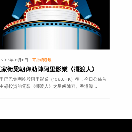
|
2015年01月11日
可持續發展
王家衛梁朝偉助陣阿里影業《擺渡人》
里巴巴集團控股阿里影業（1060.HK）後，今日公佈首
主導投資的電影《擺渡人》之星級陣容。香港導...