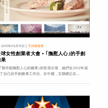
|
2015年05月15日
可持續發展
全球女性創業者大會 • ｢撫慰人心｣的手創
糖果
｢製作能撫慰人心的糖果｣的初衷出發，她們在2012年成
了自己的手創糖果工作坊。在中國，互聯網正在...