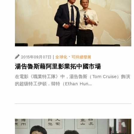
|
·
2015年09月07日
全球化
可持續發展
湯告魯斯藉阿里影業拓中國市場
在電影《職業特工隊》中，湯告魯斯（Tom Cruise）飾演
的超级特工伊頓．韓特（Ethan Hun...