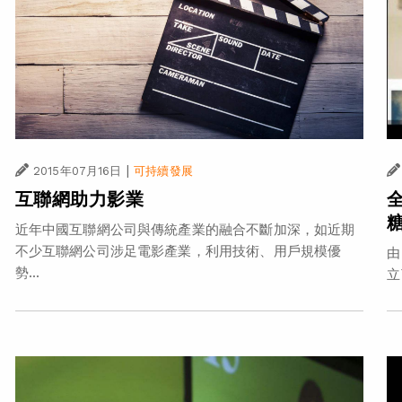
|
2015年07月16日
可持續發展
互聯網助力影業
近年中國互聯網公司與傳統產業的融合不斷加深，如近期
不少互聯網公司涉足電影產業，利用技術、用戶規模優
由
勢...
立