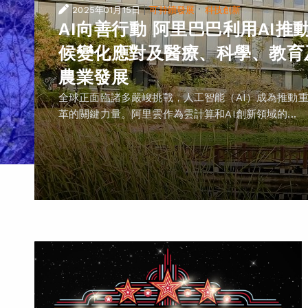
|
·
2025年01月15日
可持續發展
科技創新
AI向善行動 阿里巴巴利用AI推
候變化應對及醫療、科學、教育
農業發展
全球正面臨諸多嚴峻挑戰，人工智能（AI）成為推動
革的關鍵力量。阿里雲作為雲計算和AI創新領域的...