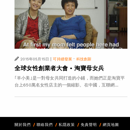
|
·
2015年05月15日
可持續發展
科技創新
全球女性創業者大會 • 淘寶母女兵
｢羊小美｣是一對母女共同打造的小鋪，而她們正是淘寶平
台上650萬名女性店主的一個縮影。在中國，互聯網...
關於我們
聯絡我們
私隱政策
免責聲明
網頁地圖