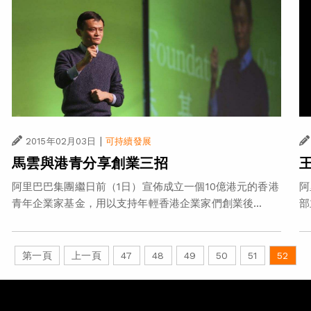
|
2015年02月03日
可持續發展
馬雲與港青分享創業三招
阿里巴巴集團繼日前（1日）宣佈成立一個10億港元的香港
阿
青年企業家基金，用以支持年輕香港企業家們創業後...
部
第一頁
上一頁
47
48
49
50
51
52