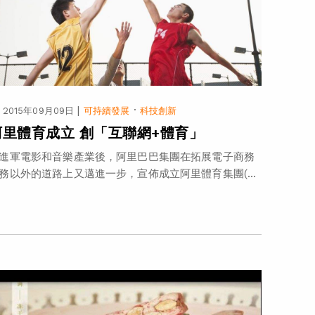
|
·
2015年09月09日
可持續發展
科技創新
阿里體育成立 創「互聯網+體育」
進軍電影和音樂產業後，阿里巴巴集團在拓展電子商務
務以外的道路上又邁進一步，宣佈成立阿里體育集團(...