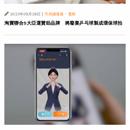
|
·
2023年09月28日
可持續發展
電商
淘寶聯合5大亞運贊助品牌 將廢棄乒乓球製成環保球拍