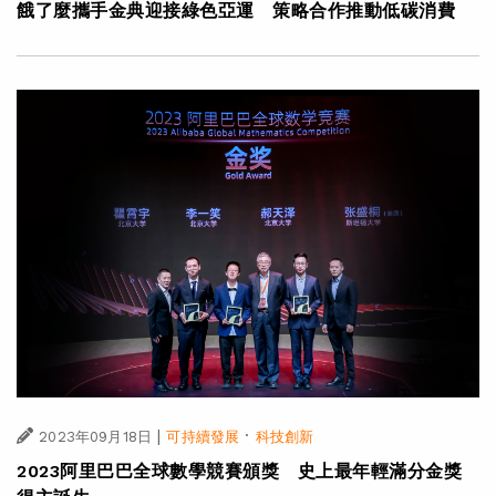
餓了麼攜手金典迎接綠色亞運 策略合作推動低碳消費
|
·
2023年09月18日
可持續發展
科技創新
2023阿里巴巴全球數學競賽頒獎 史上最年輕滿分金獎